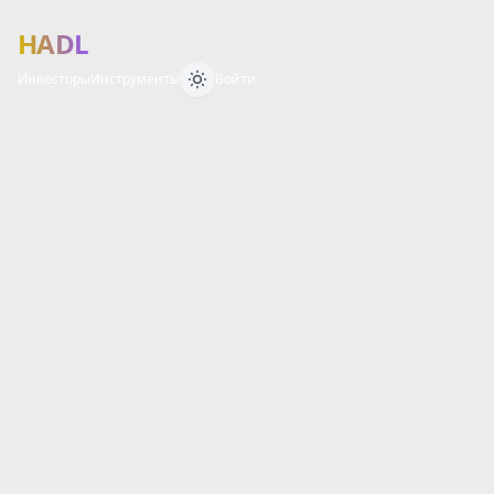
HADL
Инвесторы
Инструменты
Войти
Финансовый 
О
Б
З
О
Р