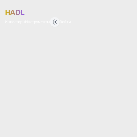
HADL
Инвесторы
Инструменты
Войти
Финансовый 
О
Б
З
О
Р