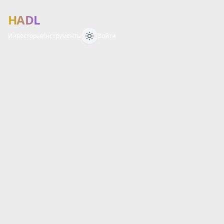
HADL
Инвесторы
Инструменты
Войти
Финансовый 
О
Б
З
О
Р