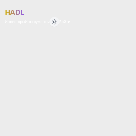
HADL
Инвесторы
Инструменты
Войти
Финансовый 
О
Б
З
О
Р