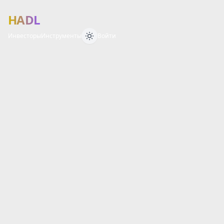
HADL
Инвесторы
Инструменты
Войти
Финансовый 
О
Б
З
О
Р