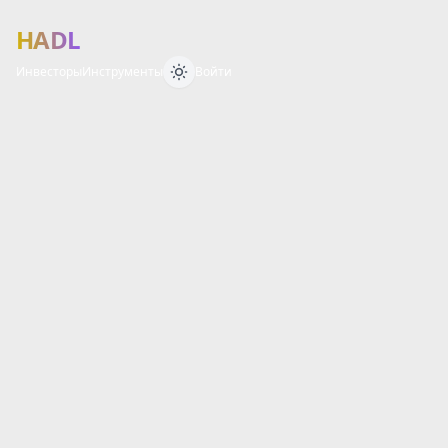
HADL
Инвесторы
Инструменты
Войти
Финансовый 
О
Б
З
О
Р