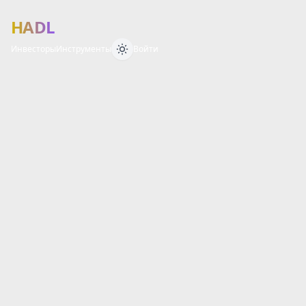
HADL
Инвесторы
Инструменты
Войти
Финансовый 
О
Б
З
О
Р