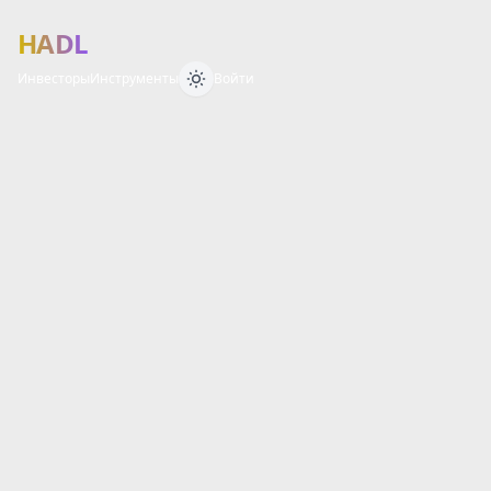
HADL
Инвесторы
Инструменты
Войти
Финансовый 
О
Б
З
О
Р